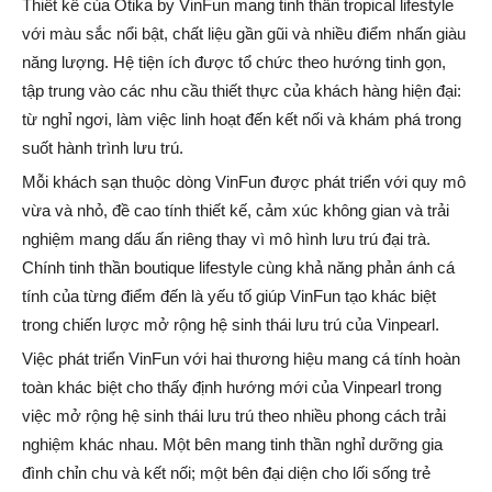
Thiết kế của Otika by VinFun mang tinh thần tropical lifestyle
với màu sắc nổi bật, chất liệu gần gũi và nhiều điểm nhấn giàu
năng lượng. Hệ tiện ích được tổ chức theo hướng tinh gọn,
tập trung vào các nhu cầu thiết thực của khách hàng hiện đại:
từ nghỉ ngơi, làm việc linh hoạt đến kết nối và khám phá trong
suốt hành trình lưu trú.
Mỗi khách sạn thuộc dòng VinFun được phát triển với quy mô
vừa và nhỏ, đề cao tính thiết kế, cảm xúc không gian và trải
nghiệm mang dấu ấn riêng thay vì mô hình lưu trú đại trà.
Chính tinh thần boutique lifestyle cùng khả năng phản ánh cá
tính của từng điểm đến là yếu tố giúp VinFun tạo khác biệt
trong chiến lược mở rộng hệ sinh thái lưu trú của Vinpearl.
Việc phát triển VinFun với hai thương hiệu mang cá tính hoàn
toàn khác biệt cho thấy định hướng mới của Vinpearl trong
việc mở rộng hệ sinh thái lưu trú theo nhiều phong cách trải
nghiệm khác nhau. Một bên mang tinh thần nghỉ dưỡng gia
đình chỉn chu và kết nối; một bên đại diện cho lối sống trẻ