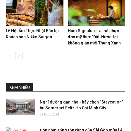
Lễ Hội Ẩm Thực Nhật Bản tại
Hum Signature ra mắt thực
Khách sạn Nikko Saigon
đơn mỹ thực ‘Đất-Nước’ tại
không gian mới Thung Xanh
XEM NHIỀU
Nghỉ dưỡng gần nhà - hãy chọn “Staycation”
tại Somerset Feliz Ho Chi Minh City
08 Nov, 2024
Đón nhịp sống rộn ràng của Sài Gòn mùa Lễ