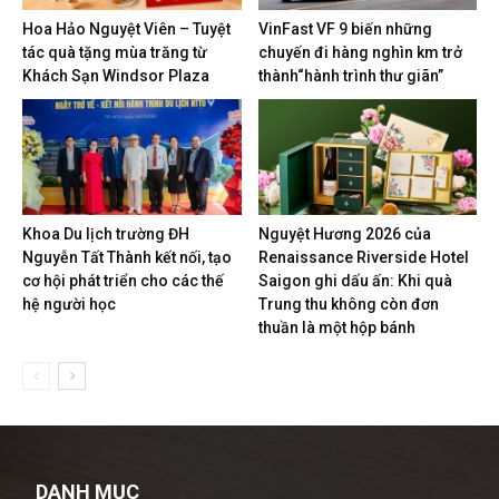
Hoa Hảo Nguyệt Viên – Tuyệt
VinFast VF 9 biến những
tác quà tặng mùa trăng từ
chuyến đi hàng nghìn km trở
Khách Sạn Windsor Plaza
thành“hành trình thư giãn”
Khoa Du lịch trường ĐH
Nguyệt Hương 2026 của
Nguyễn Tất Thành kết nối, tạo
Renaissance Riverside Hotel
cơ hội phát triển cho các thế
Saigon ghi dấu ấn: Khi quà
hệ người học
Trung thu không còn đơn
thuần là một hộp bánh
DANH MỤC