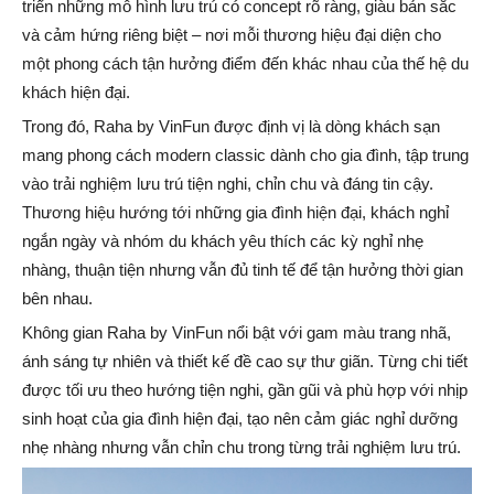
triển những mô hình lưu trú có concept rõ ràng, giàu bản sắc
và cảm hứng riêng biệt – nơi mỗi thương hiệu đại diện cho
một phong cách tận hưởng điểm đến khác nhau của thế hệ du
khách hiện đại.
Trong đó, Raha by VinFun được định vị là dòng khách sạn
mang phong cách modern classic dành cho gia đình, tập trung
vào trải nghiệm lưu trú tiện nghi, chỉn chu và đáng tin cậy.
Thương hiệu hướng tới những gia đình hiện đại, khách nghỉ
ngắn ngày và nhóm du khách yêu thích các kỳ nghỉ nhẹ
nhàng, thuận tiện nhưng vẫn đủ tinh tế để tận hưởng thời gian
bên nhau.
Không gian Raha by VinFun nổi bật với gam màu trang nhã,
ánh sáng tự nhiên và thiết kế đề cao sự thư giãn. Từng chi tiết
được tối ưu theo hướng tiện nghi, gần gũi và phù hợp với nhịp
sinh hoạt của gia đình hiện đại, tạo nên cảm giác nghỉ dưỡng
nhẹ nhàng nhưng vẫn chỉn chu trong từng trải nghiệm lưu trú.