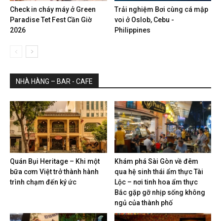
Check in cháy máy ở Green
Trải nghiệm Bơi cùng cá mập
Paradise Tet Fest Cần Giờ
voi ở Oslob, Cebu -
2026
Philippines
NHÀ HÀNG – BAR - CAFE
Quán Bụi Heritage – Khi một
Khám phá Sài Gòn về đêm
bữa cơm Việt trở thành hành
qua hệ sinh thái ẩm thực Tài
trình chạm đến ký ức
Lộc – nơi tinh hoa ẩm thực
Bắc gặp gỡ nhịp sống không
ngủ của thành phố