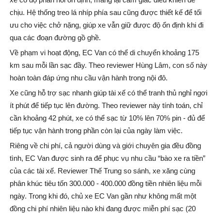
chịu. Hệ thống treo lá nhíp phía sau cũng được thiết kế để tối
ưu cho việc chở nặng, giúp xe vẫn giữ được độ ổn định khi đi
qua các đoạn đường gồ ghề.
Về phạm vi hoạt động, EC Van có thể di chuyển khoảng 175
km sau mỗi lần sạc đầy. Theo reviewer Hùng Lâm, con số này
hoàn toàn đáp ứng nhu cầu vận hành trong nội đô.
Xe cũng hỗ trợ sạc nhanh giúp tài xế có thể tranh thủ nghỉ ngơi
ít phút để tiếp tục lên đường. Theo reviewer này tính toán, chỉ
cần khoảng 42 phút, xe có thể sạc từ 10% lên 70% pin - đủ để
tiếp tục vận hành trong phần còn lại của ngày làm việc.
Riêng về chi phí, cả người dùng và giới chuyên gia đều đồng
tình, EC Van được sinh ra để phục vụ nhu cầu “bào xe ra tiền”
của các tài xế. Reviewer Thế Trung so sánh, xe xăng cùng
phân khúc tiêu tốn 300.000 - 400.000 đồng tiền nhiên liệu mỗi
ngày. Trong khi đó, chủ xe EC Van gần như không mất một
đồng chi phí nhiên liệu nào khi đang được miễn phí sạc (20