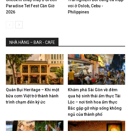
Paradise Tet Fest Cần Giờ
voi ở Oslob, Cebu -
2026
Philippines
NHÀ HÀNG – BAR - CAFE
Quán Bụi Heritage – Khi một
Khám phá Sài Gòn về đêm
bữa cơm Việt trở thành hành
qua hệ sinh thái ẩm thực Tài
trình chạm đến ký ức
Lộc – nơi tinh hoa ẩm thực
Bắc gặp gỡ nhịp sống không
ngủ của thành phố