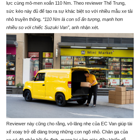
lực cùng mô-men xoắn 110 Nm. Theo reviewer Thế Trung,
sức kéo này đủ để tạo ra sự khác biệt so với nhiều mẫu xe tải
nhỏ truyền thống.
“110 Nm là con số ấn tượng, mạnh hơn
nhiều so với
chiếc Suzuki Van”
, anh nhận xét.
Reviewer này cũng cho rằng, vô-lăng nhẹ của EC Van giúp tài
xế xoay trở dễ dàng trong những con ngõ nhỏ. Chân ga của
xe có độ phản hồi ổn định, mang lại cảm giác điều khiển dễ