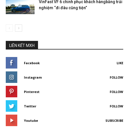
VinFast VF 6 chinh phục khách hàngbằng trải
nghiệm “đi đâu cũng tiện”
LIÊN KẾT MXH
Facebook
LIKE
Instagram
FOLLOW
Pinterest
FOLLOW
Twitter
FOLLOW
Youtube
SUBSCRIBE