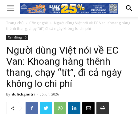
Trang chủ
Công nghệ
Người dùng Việt nói về EC Van: Khoang hàng
thênh thang, chạy “tít”, đi cả ngày không lo chi phí
Xe - đồng hồ
Người dùng Việt nói về EC
Van: Khoang hàng thênh
thang, chạy “tít”, đi cả ngày
không lo chi phí
By
dulichgiaitri
-
05 Jun, 2026