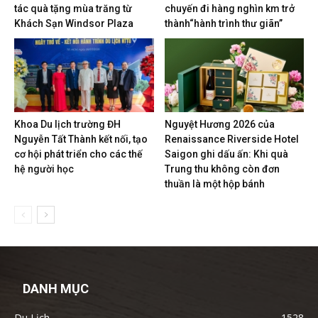
tác quà tặng mùa trăng từ
chuyến đi hàng nghìn km trở
Khách Sạn Windsor Plaza
thành“hành trình thư giãn”
Khoa Du lịch trường ĐH
Nguyệt Hương 2026 của
Nguyễn Tất Thành kết nối, tạo
Renaissance Riverside Hotel
cơ hội phát triển cho các thế
Saigon ghi dấu ấn: Khi quà
hệ người học
Trung thu không còn đơn
thuần là một hộp bánh
DANH MỤC
Du Lịch
1528