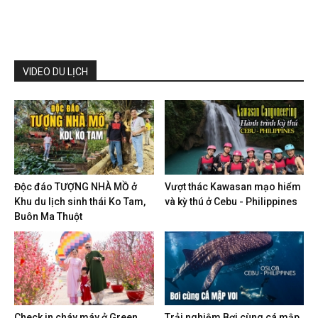
VIDEO DU LỊCH
Độc đáo TƯỢNG NHÀ MỒ ở
Vượt thác Kawasan mạo hiểm
Khu du lịch sinh thái Ko Tam,
và kỳ thú ở Cebu - Philippines
Buôn Ma Thuột
Check in cháy máy ở Green
Trải nghiệm Bơi cùng cá mập