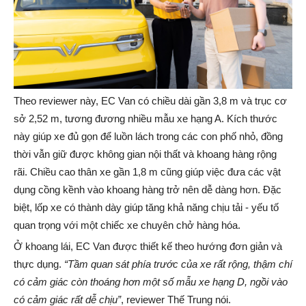
Theo reviewer này, EC Van có chiều dài gần 3,8 m và trục cơ
sở 2,52 m, tương đương nhiều mẫu xe hạng A. Kích thước
này giúp xe đủ gọn để luồn lách trong các con phố nhỏ, đồng
thời vẫn giữ được không gian nội thất và khoang hàng rộng
rãi. Chiều cao thân xe gần 1,8 m cũng giúp việc đưa các vật
dụng cồng kềnh vào khoang hàng trở nên dễ dàng hơn. Đặc
biệt, lốp xe có thành dày giúp tăng khả năng chịu tải - yếu tố
quan trọng với một chiếc xe chuyên chở hàng hóa.
Ở khoang lái, EC Van được thiết kế theo hướng đơn giản và
thực dụng.
“Tầm quan sát phía trước của xe rất rộng, thậm chí
có cảm giác còn thoáng hơn một số mẫu xe hạng D, ngồi vào
có cảm giác rất dễ chịu”
, reviewer Thế Trung nói.